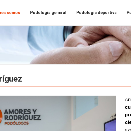
nes somos
Podología general
Podología deportiva
Po
ríguez
Am
cu
pr
ci
ex