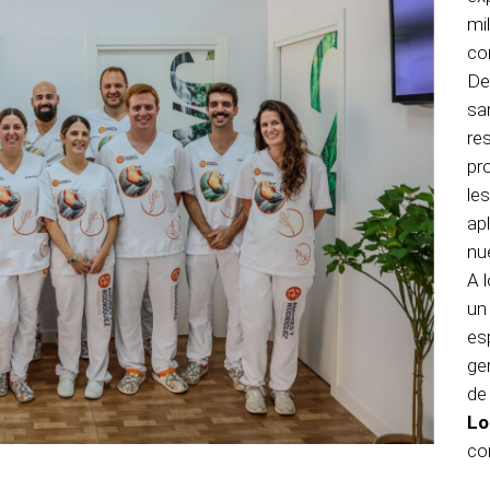
mi
co
D
sa
re
pr
le
ap
nu
A 
un
es
ge
de
Lo
co