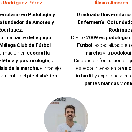
io Rodríguez Pérez
Álvaro Amores 
rsitario en Podología y
Graduado Universitario
Cofundador de Amores y
Enfermería. Cofundado
Rodríguez.
Rodríguez
orma parte del equipo
Desde
2009 es podólogo d
 Málaga Club de Fútbol
.
Fútbol
, especializado en 
formación en
ecografía
marcha
y la
podologí
ética y posturología
, y
Dispone de formación en
p
isis de la marcha
, el manejo
especial interés en la
valo
ratamiento del
pie diabético
.
infantil
, y experiencia en 
partes blandas
y
oni