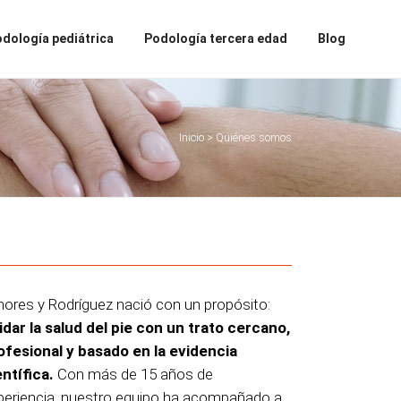
dología pediátrica
Podología tercera edad
Blog
Inicio
>
Quiénes somos
ores y Rodríguez nació con un propósito:
idar la salud del pie con un trato cercano,
ofesional y basado en la evidencia
entífica.
Con más de 15 años de
periencia, nuestro equipo ha acompañado a