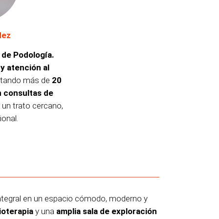
dez
r de Podología.
y atención al
portando más de
20
n consultas de
a un trato cercano,
ional.
 integral en un espacio cómodo, moderno y
sioterapia
y una
amplia sala de exploración