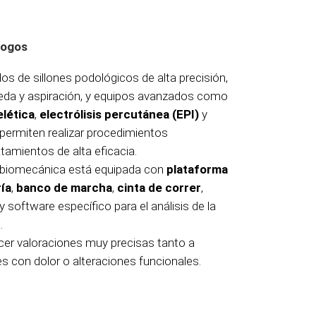
logos
s de sillones podológicos de alta precisión,
da y aspiración, y equipos avanzados como
lética
,
electrólisis percutánea (EPI)
y
 permiten realizar procedimientos
amientos de alta eficacia.
n biomecánica está equipada con
plataforma
ía
,
banco de marcha
,
cinta de correr
,
y software específico para el análisis de la
.
cer valoraciones muy precisas tanto a
s con dolor o alteraciones funcionales.