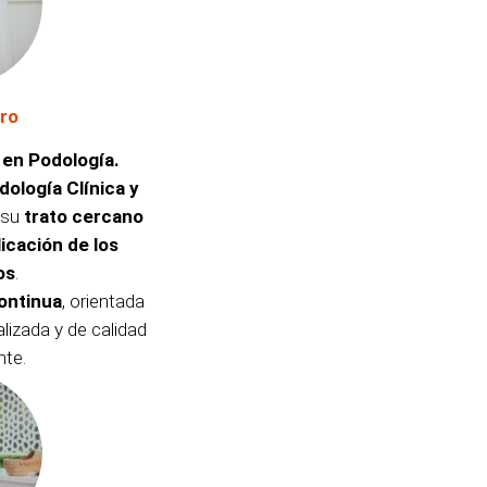
aro
 en Podología.
ología Clínica y
 su
trato cercano
licación de los
os
.
ontinua
, orientada
lizada y de calidad
nte.