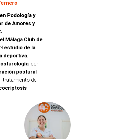
Ternero
 en Podología y
r de Amores y
.
el Málaga Club de
el
estudio de la
a deportiva
.
osturología
, con
ración postural
el tratamiento de
cocriptosis
.