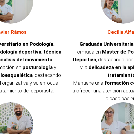
avier Rámos
Cecilia Alf
ersitario en Podología.
Graduada Universitaria
dología deportiva
,
técnica
Formada en
Máster de Pod
análisis del movimiento
.
Deportiva
, destacando por
mación en
posturología
y
y la
delicadeza en la ap
loesquelética
, destacando
tratamient
 organizativa y su enfoque
Mantiene una
formación c
ratamiento del deportista.
a ofrecer una atención actua
a cada pacie