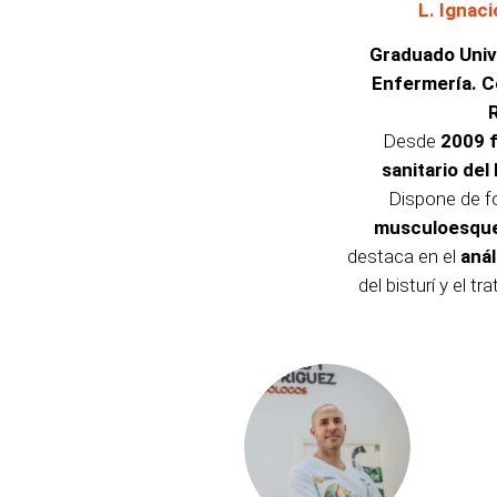
L. Ignac
Graduado Unive
Enfermería. 
Desde
2009 f
sanitario del
Dispone de 
musculoesquel
destaca en el
anál
del bisturí y el t