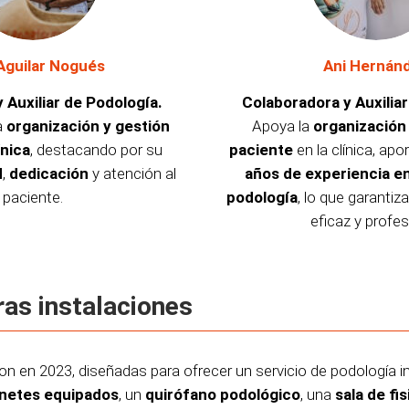
Aguilar Nogués
Ani Hernán
 Auxiliar de Podología.
Colaboradora y Auxilia
a
organización y gestión
Apoya la
organización 
ínica
, destacando por su
paciente
en la clínica, a
d
,
dedicación
y atención al
años de experiencia e
paciente.
podología
, lo que garantiz
eficaz y profes
ras instalaciones
on en 2023, diseñadas para ofrecer un servicio de podología
inetes equipados
, un
quirófano podológico
, una
sala de fi