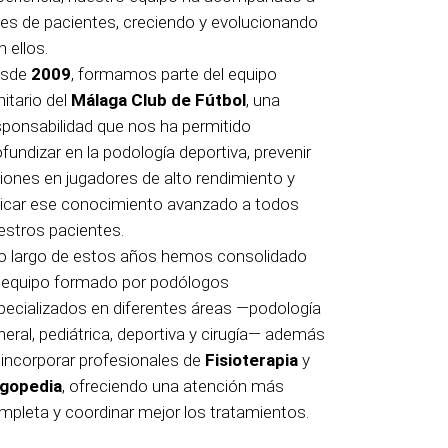
les de pacientes, creciendo y evolucionando
n ellos.
esde
2009
, formamos parte del equipo
nitario del
Málaga Club de Fútbol
, una
sponsabilidad que nos ha permitido
ofundizar en la podología deportiva, prevenir
siones en jugadores de alto rendimiento y
licar ese conocimiento avanzado a todos
estros pacientes.
lo largo de estos años hemos consolidado
 equipo formado por podólogos
pecializados en diferentes áreas —podología
neral, pediátrica, deportiva y cirugía— además
 incorporar profesionales de
Fisioterapia
y
gopedia
, ofreciendo una atención más
mpleta y coordinar mejor los tratamientos.