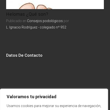
Alv
Helomas ¿Qué son?
Publicado en
Consejos podológicos
por
L. Ignacio Rodríguez - colegiado nº 952
Datos De Contacto
Valoramos tu privacidad
Usamos cookies para mejorar su experiencia de navegación,
Calle Fernando el Católico, 5