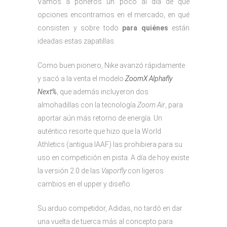
Vamos a poneros un poco al día de qué
opciones encontramos en el mercado, en qué
consisten y sobre todo
para quiénes
están
ideadas estas zapatillas.
Como buen pionero, Nike avanzó rápidamente
y sacó a la venta el modelo
ZoomX Alphafly
Next%
, que además incluyeron dos
almohadillas con la tecnología
Zoom Air
, para
aportar aún más retorno de energía. Un
auténtico resorte que hizo que la World
Athletics (antigua IAAF) las prohibiera para su
uso en competición en pista. A día de hoy existe
la versión 2.0 de las
Vaporfly
con ligeros
cambios en el upper y diseño.
Su arduo competidor, Adidas, no tardó en dar
una vuelta de tuerca más al concepto para