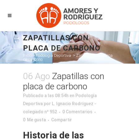
ZAPATILLAS CON
PLACA DE CARBONO
Inicio
>
Podología Deportiva
>
Zapatillas con placa
de carbono
06 Ago
Zapatillas con
placa de carbono
Publicado a las 08:54h
en
Podología
Deportiva
por
L. Ignacio Rodríguez -
colegiado nº 952
0 Comentarios
0
Me gusta
Compartir
Historia de las