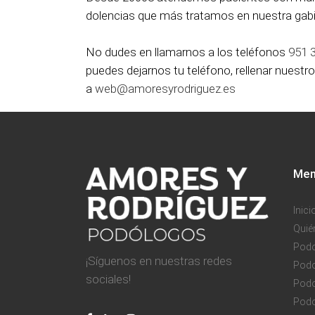
dolencias que más tratamos en nuestra gabi
No dudes en llamarnos a los teléfonos
951 
puedes dejarnos tu teléfono, rellenar nuestr
a
web@amoresyrodriguez.es
Men
Inici
Qui
Podo
¡Síguenos en nuestras redes
Podo
sociales!
Podo
Podo