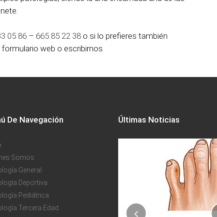
nete.
33 05 86
–
665 85 22 38
o si lo prefieres también
o formulario web o escribirnos
ú De Navegación
Últimas Noticias
o
énes Somos
logía General
logía Deportiva
logía Pediátrica
logía Tercera Edad