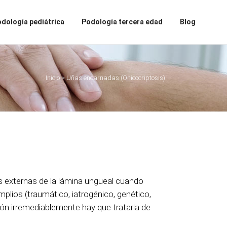
dología pediátrica
Podología tercera edad
Blog
Inicio
>
Uñas encarnadas (Onicocriptosis)
s externas de la lámina ungueal cuando
mplios (traumático, iatrogénico, genético,
ón irremediablemente hay que tratarla de