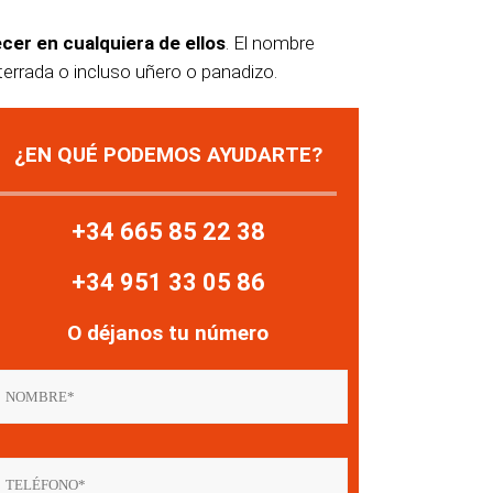
cer en cualquiera de ellos
. El nombre
errada o incluso uñero o panadizo.
¿EN QUÉ PODEMOS AYUDARTE?
+34 665 85 22 38
+34 951 33 05 86
O déjanos tu número