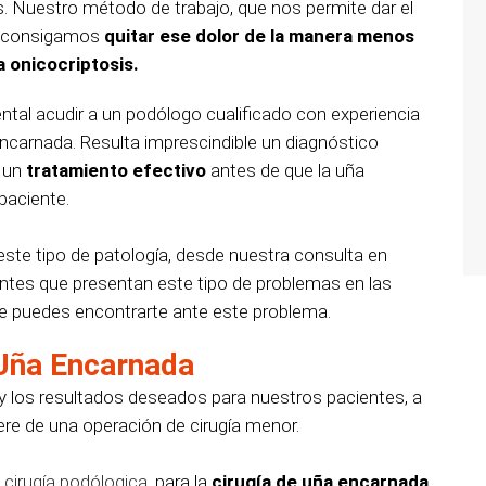
. Nuestro método de trabajo, que nos permite dar el
e consigamos
quitar ese dolor de la manera menos
a onicocriptosis.
tal acudir a un podólogo cualificado con experiencia
 encarnada. Resulta imprescindible un diagnóstico
y un
tratamiento efectivo
antes de que la uña
paciente.
te tipo de patología, desde nuestra consulta en
tes que presentan este tipo de problemas en las
e puedes encontrarte ante este problema.
 Uña Encarnada
y los resultados deseados para nuestros pacientes, a
ere de una operación de cirugía menor.
e
cirugía podólogica
, para la
cirugía de uña encarnada