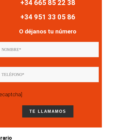
+34 665 85 22 38
+34 951 33 05 86
O déjanos tu número
recaptcha]
rario