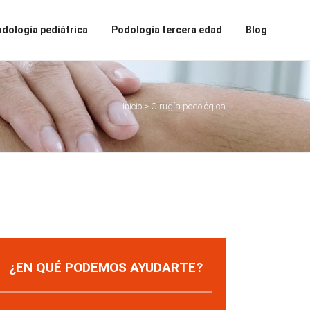
dología pediátrica
Podología tercera edad
Blog
Inicio
>
Cirugía podológica
¿EN QUÉ PODEMOS AYUDARTE?