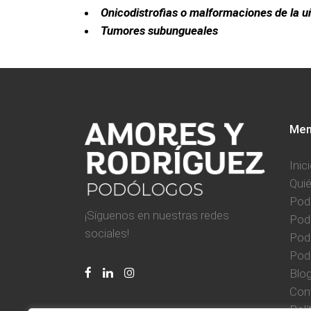
Onicodistrofias o malformaciones de la u
Tumores subungueales
Men
Inic
Qui
Pod
¡Síguenos en nuestras redes
Pod
sociales!
Podo
Pod
Blo
Con
Polí