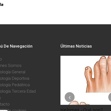
ña
ú De Navegación
Últimas Noticias
io
énes Somos
ología General
ología Deportiva
logía Pediátrica
ología Tercera Edad
Verano, cuida tus pies
g
Publicado en
tacto
Consejos podológicos
,
Helomas ¿Qué son?
tica de cookies