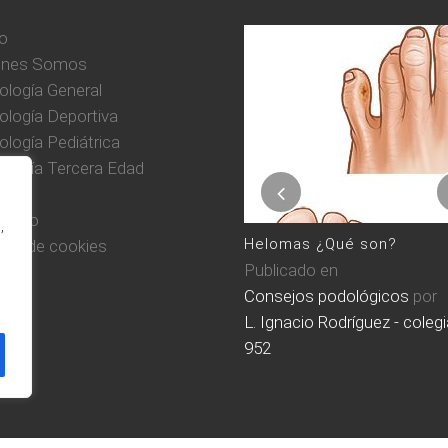
io
énes Somos
ología General
ología Deportiva
logía Pediátrica
ología Tercera Edad
Verano, cuida tus pies
g
Publicado en
tacto
,
Consejos podológicos
,
Helomas ¿Qué son?
tica de cookies
Lesiones deportivas
por
Publicado en
L. Ignacio Rodríguez - colegiado nº
Consejos podológicos
por
952
L. Ignacio Rodríguez - coleg
952