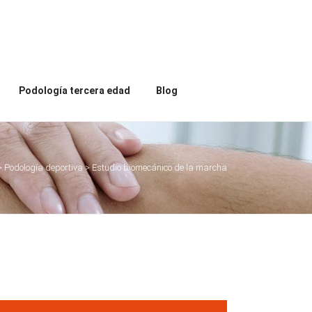
Podología tercera edad
Blog
>
Podología deportiva
>
Estudio biomecánico de la marcha