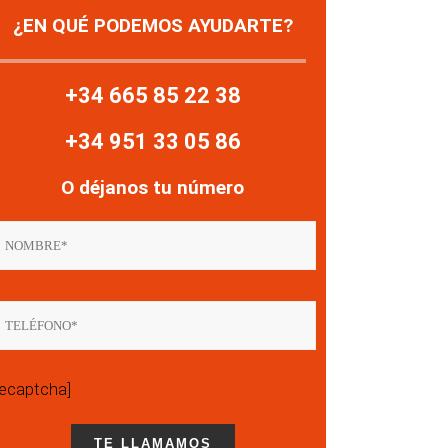
¿EN QUÉ PODEMOS AYUDARTE?
+34 665 85 22 38
+34 951 33 05 86
O déjanos tu número
recaptcha]