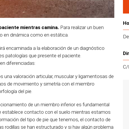
Ho
 paciente mientras camina.
Para realizar un buen
nto en dinámica como en estática.
De
irá encaminada a la elaboración de un diagnóstico
Di
es patologías que presente el paciente.
en diferenciadas:
C/
s una valoración articular, muscular y ligamentosas de
angos de movimiento y simetría con el miembro
fología del pie.
ncionamiento de un miembro inferior es fundamental
te establece contacto con el suelo mientras estamos
ormación del tipo de pie que tenemos, el contacto de
as rodillas se han estructurado y si hay algún problema