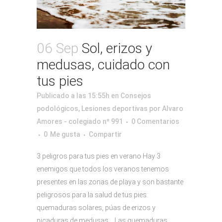
06 Sep
Sol, erizos y
medusas, cuidado con
tus pies
Publicado a las 15:55h
en
Consejos
podológicos
,
Lesiones deportivas
por
Alvaro
Amores - colegiado nº 991
0 Comentarios
0
Me gusta
Compartir
3 peligros para tus pies en verano Hay 3
enemigos que todos los veranos tenemos
presentes en las zonas de playa y son bastante
peligrosos para la salud de tus pies:
quemaduras solares, púas de erizos y
picaduras de medusas. Las quemaduras