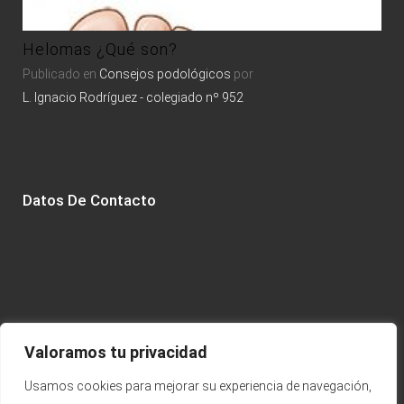
Alv
Helomas ¿Qué son?
Publicado en
Consejos podológicos
por
L. Ignacio Rodríguez - colegiado nº 952
Datos De Contacto
Valoramos tu privacidad
Usamos cookies para mejorar su experiencia de navegación,
Calle Fernando el Católico, 5