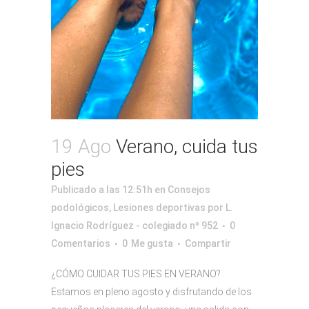
19 Ago
Verano, cuida tus
pies
Publicado a las 12:51h
en
Consejos
podológicos
,
Lesiones deportivas
por
L.
Ignacio Rodríguez - colegiado nº 952
0
Comentarios
0
Me gusta
Compartir
¿CÓMO CUIDAR TUS PIES EN VERANO?
Estamos en pleno agosto y disfrutando de los