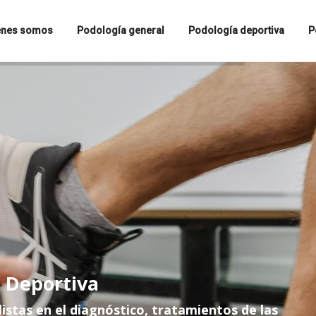
énes somos
Podología general
Podología deportiva
P
a Deportiva
stas en el diagnóstico, tratamientos de las