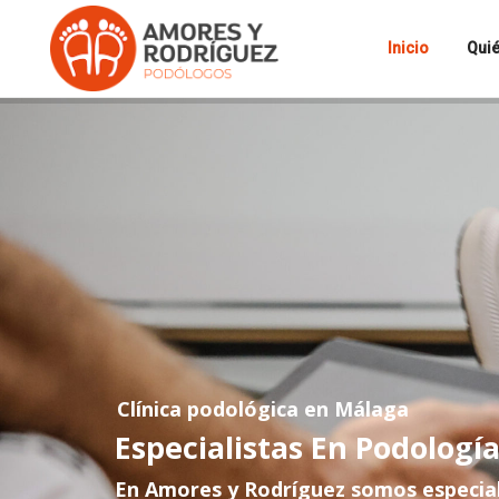
Inicio
Qui
Clínica podológica en Málaga
Especialistas En Podologí
En Amores y Rodríguez somos especiali