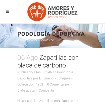
PODOLOGÍA DEPORTIVA
Inicio
>
Podología Deportiva
06 Ago
Zapatillas con
placa de carbono
Publicado a las 08:54h
en
Podología
Deportiva
por
L. Ignacio Rodríguez -
colegiado nº 952
0 Comentarios
0
Me gusta
Compartir
Historia de las zapatillas con placa de carbono