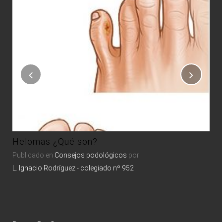
Ot
or
Pub
Alv
Helomas ¿Qué son?
Publicado en
Consejos podológicos
por
L. Ignacio Rodríguez - colegiado nº 952