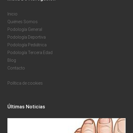
Inicio
Quiénes Somos
Podología General
Podología Deportiva
Podología Pediátrica
Podología Tercera Edad
Blog
Contacto
Política de cookies
Últimas Noticias