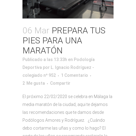
06 Mar
PREPARA TUS
PIES PARA UNA
MARATÓN
Publicado a las 13:33h
en
Podología
Deportiva
por
L. Ignacio Rodríguez -
colegiado nº 952
1 Comentario
2
Me gusta
Compartir
El próximo 22/02/2020 se celebra en Málaga la
media maratón de la ciudad, aqui te dejamos
las recomendaciones que te damos desde
Podólogos Amores y Rodríguez. ¿Cuándo
debo cortarme las uñas y como lo hago? El