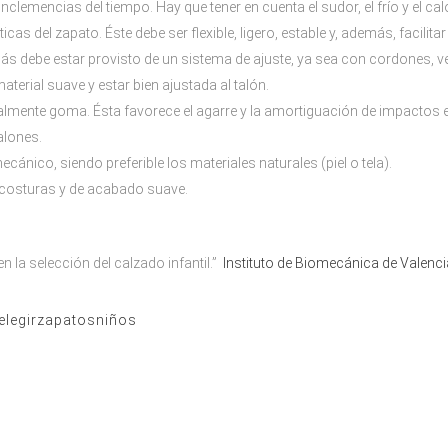
clemencias del tiempo. Hay que tener en cuenta el sudor, el frío y el calo
as del zapato. Éste debe ser flexible, ligero, estable y, además, facilita
más debe estar provisto de un sistema de ajuste, ya sea con cordones, ve
aterial suave y estar bien ajustada al talón.
ralmente goma. Ésta favorece el agarre y la amortiguación de impactos 
alones.
cánico, siendo preferible los materiales naturales (piel o tela).
n costuras y de acabado suave.
n la selección del calzado infantil.”
Instituto de Biomecánica de Valenci
elegirzapatosniños