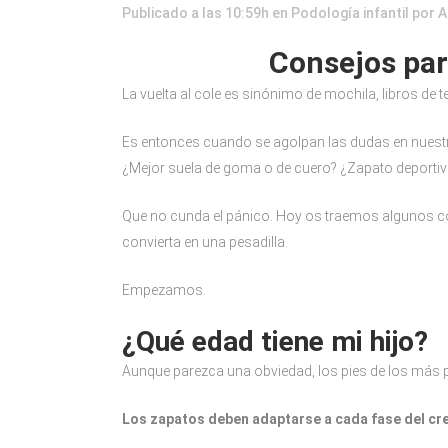
Publicado a las 10:59h
en
Podología infantil
por
A
Consejos par
La vuelta al cole es sinónimo de mochila, libros de
Es entonces cuando se agolpan las dudas en nuestra
¿Mejor suela de goma o de cuero? ¿Zapato deportiv
Que no cunda el pánico. Hoy os traemos algunos co
convierta en una pesadilla.
Empezamos.
¿Qué edad tiene mi hijo?
Aunque parezca una obviedad, los pies de los más p
Los zapatos deben adaptarse a cada fase del cre