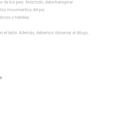
r de los pies. Ante todo, debe transpirar.
r los movimientos del pie.
lcros o hebillas.
en el talón. Además, debemos observar el dibujo,
a
.