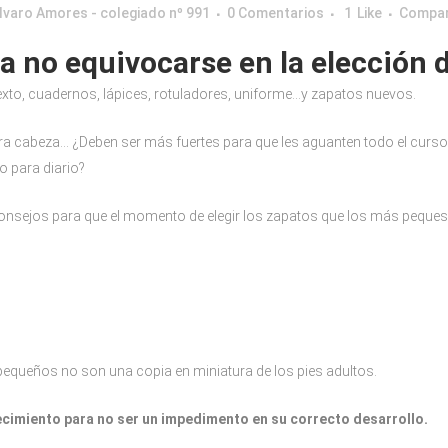
lvaro Amores - colegiado nº 991
0 Comentarios
1
Like
Compar
a no equivocarse en la elección d
 texto, cuadernos, lápices, rotuladores, uniforme…y zapatos nuevos.
 cabeza… ¿Deben ser más fuertes para que les aguanten todo el curso 
o para diario?
nsejos para que el momento de elegir los zapatos que los más peques 
equeños no son una copia en miniatura de los pies adultos.
cimiento para no ser un impedimento en su correcto desarrollo.