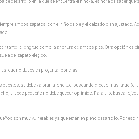
 de desarrollo en la que se encuentra el niño/a, es hora de saber qué ta
 siempre ambos zapatos, con el niño de pie y el calzado bien ajustado. 
zado.
ir tanto la longitud como la anchura de ambos pies. Otra opción es pintar
suela del zapato elegido.
sí que no dudes en preguntar por ellas.
 puestos, se debe valorar la longitud, buscando el dedo más largo (el
ncho, el dedo pequeño no debe quedar oprimido. Para ello, busca rojeces
queños son muy vulnerables ya que están en pleno desarrollo. Por eso h