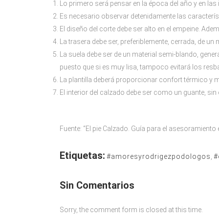
Lo primero será pensar en la época del año y en las in
Es necesario observar detenidamente las característic
El diseño del corte debe ser alto en el empeine. Ade
La trasera debe ser, preferiblemente, cerrada, de un m
La suela debe ser de un material semi-blando, gene
puesto que si es muy lisa, tampoco evitará los resb
La plantilla deberá proporcionar confort térmico y me
El interior del calzado debe ser como un guante, si
Fuente: “El pie Calzado. Guía para el asesoramiento e
Etiquetas:
#amoresyrodrigezpodologos
,
#
Sin Comentarios
Sorry, the comment form is closed at this time.