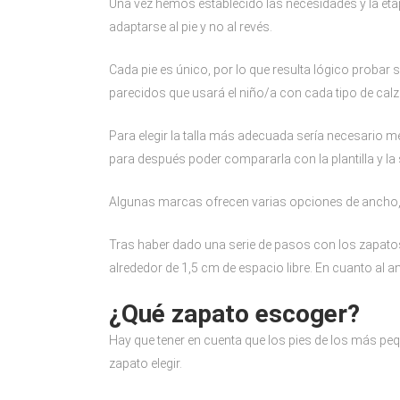
Una vez hemos establecido las necesidades y la etapa
adaptarse al pie y no al revés.
Cada pie es único, por lo que resulta lógico probar
parecidos que usará el niño/a con cada tipo de cal
Para elegir la talla más adecuada sería necesario med
para después poder compararla con la plantilla y la 
Algunas marcas ofrecen varias opciones de ancho, a
Tras haber dado una serie de pasos con los zapatos
alrededor de 1,5 cm de espacio libre. En cuanto al a
¿Qué zapato escoger?
Hay que tener en cuenta que los pies de los más pe
zapato elegir.