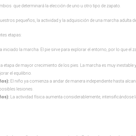
mbios que determinará la elección de uno u otro tipo de zapato.
uestros pequeños, la actividad y la adquisición de una marcha adulta de
ntes etapas:
 iniciado la marcha. El pie sirve para explorar el entorno, por lo que el 
la etapa de mayor crecimiento de los pies. La marcha es muy inestable y el
rar el equilibrio.
ños):
El niño ya comienza a andar de manera independiente hasta alcanza
posibles lesiones.
ños):
La actividad física aumenta considerablemente, intensificándose la