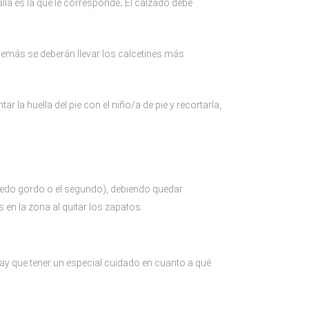
lla es la que le corresponde
.
El calzado debe
Además se deberán llevar los calcetines más
 la huella del pie con el niño/a de pie y recortarla,
 dedo gordo o el segundo), debiendo quedar
 en la zona al quitar los zapatos.
ay que tener un especial cuidado en cuanto a qué