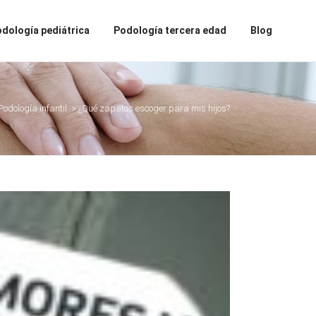
dología pediátrica
Podología tercera edad
Blog
Podología infantil
>
¿Qué zapatos escoger para mis hijos?